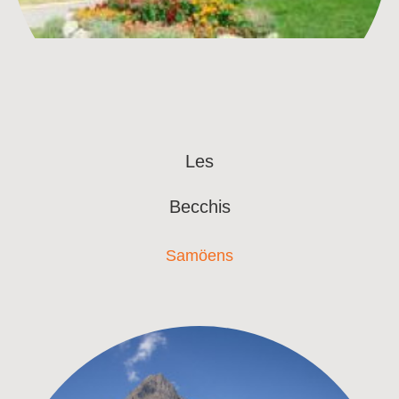
Les
Becchis
Samöens